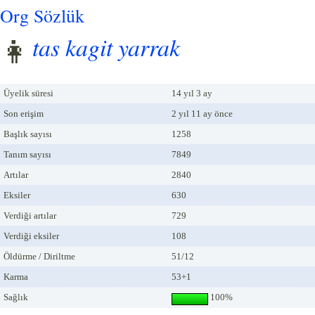
Org Sözlük
tas kagit yarrak
Üyelik süresi
14 yıl 3 ay
Son erişim
2 yıl 11 ay önce
Başlık sayısı
1258
Tanım sayısı
7849
Artılar
2840
Eksiler
630
Verdiği artılar
729
Verdiği eksiler
108
Öldürme / Diriltme
51/12
Karma
53+1
Sağlık
100%