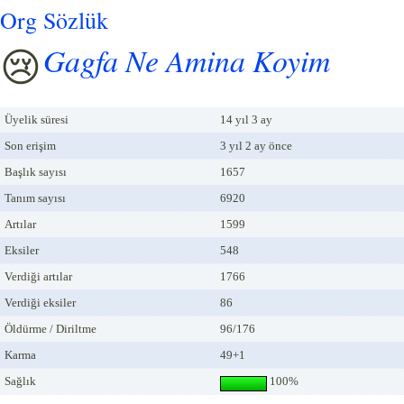
Org Sözlük
Gagfa Ne Amina Koyim
Üyelik süresi
14 yıl 3 ay
Son erişim
3 yıl 2 ay önce
Başlık sayısı
1657
Tanım sayısı
6920
Artılar
1599
Eksiler
548
Verdiği artılar
1766
Verdiği eksiler
86
Öldürme / Diriltme
96/176
Karma
49+1
Sağlık
100%