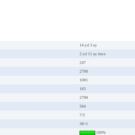
14 yıl 3 ay
2 yıl 11 ay önce
247
2700
1091
165
2799
564
7/5
38+1
100%