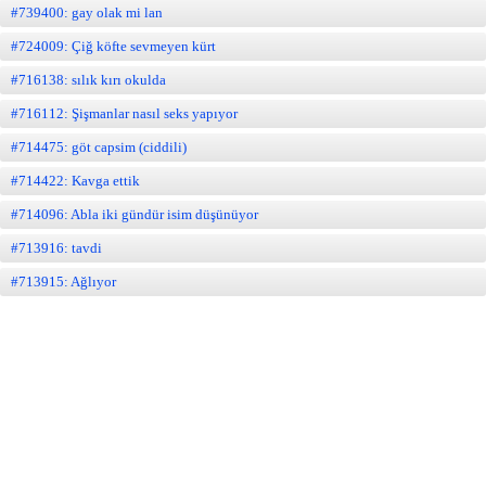
#739400: gay olak mi lan
#724009: Çiğ köfte sevmeyen kürt
#716138: sılık kırı okulda
#716112: Şişmanlar nasıl seks yapıyor
#714475: göt capsim (ciddili)
#714422: Kavga ettik
#714096: Abla iki gündür isim düşünüyor
#713916: tavdi
#713915: Ağlıyor