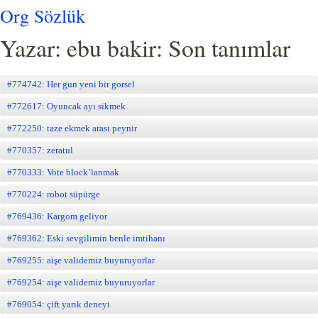
Org Sözlük
Yazar: ebu bakir: Son tanımlar
#774742: Her gun yeni bir gorsel
#772617: Oyuncak ayı sikmek
#772250: taze ekmek arası peynir
#770357: zeratul
#770333: Vote block’lanmak
#770224: robot süpürge
#769436: Kargom geliyor
#769362: Eski sevgilimin benle imtihanı
#769255: aişe validemiz buyuruyorlar
#769254: aişe validemiz buyuruyorlar
#769054: çift yarık deneyi