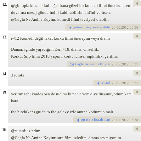
0
12.
@git topla kozalaklari: eğer bana güzel bir komedi filmi önerirsen senin
duvarına mesaj gönderimini kaldırabilirim uid'ini verirsen.
@Gagfa Ne Amina Koyim: komedi filmi tavsiyesi olabilir
gotum detaylarda gizlidir
28
.05.2012 03:36
0
13.
@12 Komedi değil fakat korku filmi önereyim veya drama.
Drama: İçinde yaşadığım Deri +18, drama, cinsellik.
Korku: Sırp filmi 2010 yapımı korku, cinsel sapkınlık, gerilim.
Gagfa Ne Amina Koyim
28
.05.2012 03:37
0
14.
3 idiots
stuard
28
.05.2012 03:37
0
15.
veririm tabi kardeş ben de uid mi kime versem diye düşünüyodum kara
kara
the hitchiker's guide to the galaxy izle amına kodumun malı
git topla kozalaklari
28
.05.2012 03:38
0
16.
@stuard: izledim
@Gagfa Ne Amina Koyim: sırp filmi izledim, drama sevmiyorum