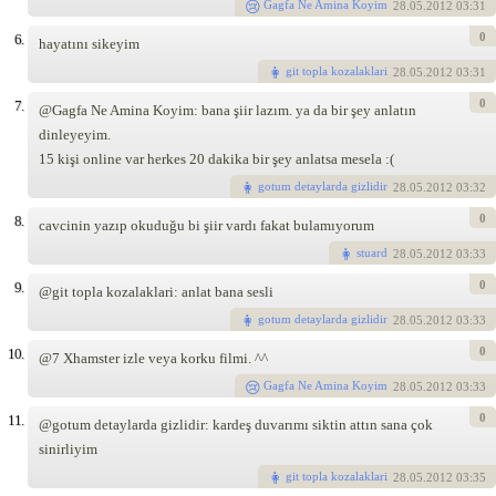
Gagfa Ne Amina Koyim
28
.05.2012 03:31
0
6.
hayatını sikeyim
git topla kozalaklari
28
.05.2012 03:31
0
7.
@Gagfa Ne Amina Koyim: bana şiir lazım. ya da bir şey anlatın
dinleyeyim.
15 kişi online var herkes 20 dakika bir şey anlatsa mesela :(
gotum detaylarda gizlidir
28
.05.2012 03:32
0
8.
cavcinin yazıp okuduğu bi şiir vardı fakat bulamıyorum
stuard
28
.05.2012 03:33
0
9.
@git topla kozalaklari: anlat bana sesli
gotum detaylarda gizlidir
28
.05.2012 03:33
0
10.
@7 Xhamster izle veya korku filmi. ^^
Gagfa Ne Amina Koyim
28
.05.2012 03:33
0
11.
@gotum detaylarda gizlidir: kardeş duvarımı siktin attın sana çok
sinirliyim
git topla kozalaklari
28
.05.2012 03:35