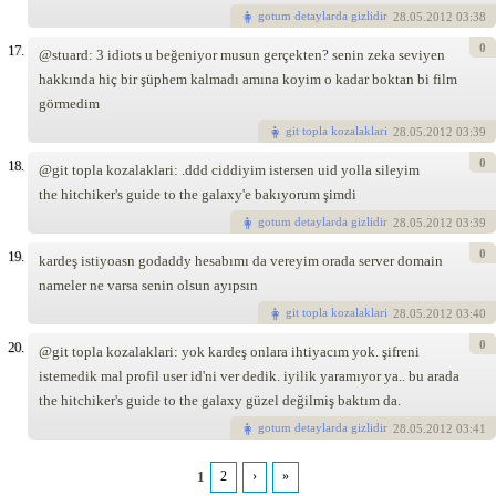
gotum detaylarda gizlidir
28
.05.2012 03:38
0
17.
@stuard: 3 idiots u beğeniyor musun gerçekten? senin zeka seviyen
hakkında hiç bir şüphem kalmadı amına koyim o kadar boktan bi film
görmedim
git topla kozalaklari
28
.05.2012 03:39
0
18.
@git topla kozalaklari: .ddd ciddiyim istersen uid yolla sileyim
the hitchiker's guide to the galaxy'e bakıyorum şimdi
gotum detaylarda gizlidir
28
.05.2012 03:39
0
19.
kardeş istiyoasn godaddy hesabımı da vereyim orada server domain
nameler ne varsa senin olsun ayıpsın
git topla kozalaklari
28
.05.2012 03:40
0
20.
@git topla kozalaklari: yok kardeş onlara ihtiyacım yok. şifreni
istemedik mal profil user id'ni ver dedik. iyilik yaramıyor ya.. bu arada
the hitchiker's guide to the galaxy güzel değilmiş baktım da.
gotum detaylarda gizlidir
28
.05.2012 03:41
1
2
›
»
Pages