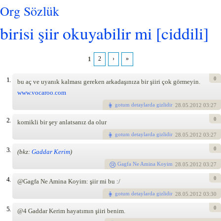
Org Sözlük
birisi şiir okuyabilir mi [ciddili]
1
2
›
»
Pages
0
1.
bu aç ve uyanık kalması gereken arkadaşınıza bir şiiri çok görmeyin.
www.vocaroo.com
gotum detaylarda gizlidir
28
.05.2012 03:27
0
2.
komikli bir şey anlatsanız da olur
gotum detaylarda gizlidir
28
.05.2012 03:27
0
3.
(bkz:
Gaddar Kerim
)
Gagfa Ne Amina Koyim
28
.05.2012 03:27
0
4.
@Gagfa Ne Amina Koyim: şiir mi bu :/
gotum detaylarda gizlidir
28
.05.2012 03:30
0
5.
@4 Gaddar Kerim hayatımın şiiri benim.