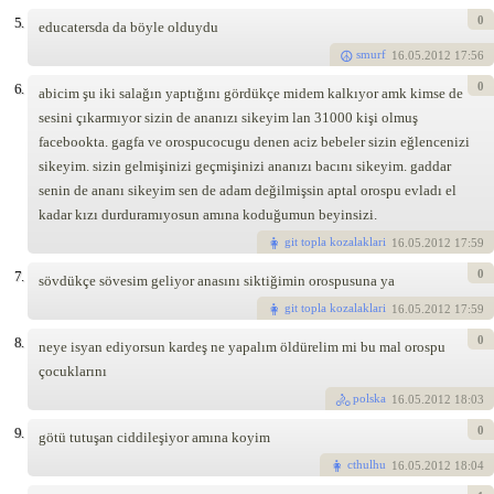
0
5.
educatersda da böyle olduydu
smurf
16
.05.2012 17:56
0
6.
abicim şu iki salağın yaptığını gördükçe midem kalkıyor amk kimse de
sesini çıkarmıyor sizin de ananızı sikeyim lan 31000 kişi olmuş
facebookta. gagfa ve orospucocugu denen aciz bebeler sizin eğlencenizi
sikeyim. sizin gelmişinizi geçmişinizi ananızı bacını sikeyim. gaddar
senin de ananı sikeyim sen de adam değilmişsin aptal orospu evladı el
kadar kızı durduramıyosun amına koduğumun beyinsizi.
git topla kozalaklari
16
.05.2012 17:59
0
7.
sövdükçe sövesim geliyor anasını siktiğimin orospusuna ya
git topla kozalaklari
16
.05.2012 17:59
0
8.
neye isyan ediyorsun kardeş ne yapalım öldürelim mi bu mal orospu
çocuklarını
polska
16
.05.2012 18:03
0
9.
götü tutuşan ciddileşiyor amına koyim
cthulhu
16
.05.2012 18:04