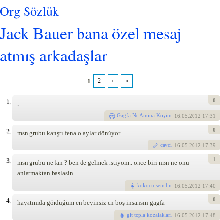
Org Sözlük
Jack Bauer bana özel mesaj
atmış arkadaşlar
1
2
›
»
Pages
0
1.
.
Gagfa Ne Amina Koyim
16
.05.2012 17:31
0
2.
msn grubu karıştı fena olaylar dönüyor
cavci
16
.05.2012 17:39
1
3.
msn grubu ne lan ? ben de gelmek istiyom.. once biri msn ne onu
anlatmaktan baslasin
kokocu semdin
16
.05.2012 17:40
0
4.
hayatımda gördüğüm en beyinsiz en boş insansın gagfa
git topla kozalaklari
16
.05.2012 17:48