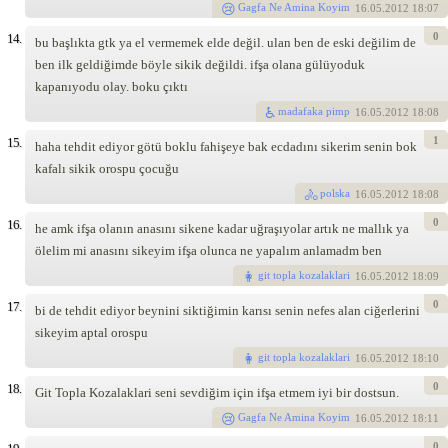
Gagfa Ne Amina Koyim
16
.05.2012 18:07
0
14.
bu başlıkta gtk ya el vermemek elde değil. ulan ben de eski değilim de
ben ilk geldiğimde böyle sikik değildi. ifşa olana gülüyoduk
kapanıyodu olay. boku çıktı
madafaka pimp
16
.05.2012 18:08
1
15.
haha tehdit ediyor götü boklu fahişeye bak ecdadını sikerim senin bok
kafalı sikik orospu çocuğu
polska
16
.05.2012 18:08
0
16.
he amk ifşa olanın anasını sikene kadar uğraşıyolar artık ne mallık ya
ölelim mi anasını sikeyim ifşa olunca ne yapalım anlamadm ben
git topla kozalaklari
16
.05.2012 18:09
0
17.
bi de tehdit ediyor beynini siktiğimin karısı senin nefes alan ciğerlerini
sikeyim aptal orospu
git topla kozalaklari
16
.05.2012 18:10
0
18.
Git Topla Kozalaklari seni sevdiğim için ifşa etmem iyi bir dostsun.
Gagfa Ne Amina Koyim
16
.05.2012 18:11
0