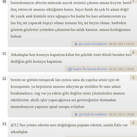
1
10.
barındırmayın abicim aranızda azıcık sesinizi çıkarın amına koyim. herifi
linç ettirecek anasını siktiğimin karısı. hayır faruk da çok bi adam değil
de yazık amk kiminle niye uğraşıyo bu kadar bu karı anlamıyorum ya.
lan hiç mi yapacak bişeyi olmaz insnaın hiç mi beyin olmaz. harbiden
görsem gözlerini yerinden çıkarırım bu salak karının. amına koduğumun
bebesi
git topla kozalaklari
16
.05.2012 18:05
0
11.
Arkadaşlar ben konuyu kapattım kibar bir şekilde özür diledi benden ben
dediğim gibi konuyu kapattım.
Gagfa Ne Amina Koyim
16
.05.2012 18:05
0
12.
benim ne götüm tutuşacak lan aynısı sana da yapılsa senin için de
konuşurum. ya hepinizin anasını sikeyim şu sözlükte bi tane adam
bırakmadınız. org var ya eskisi gibi değilse sizin yüzünüzden anasını
siktiklerim. akıllı işler yapacağınıza ses getireeğinize durmadan
masturbasyon yaptınız aptal orospu evlatları
git topla kozalaklari
16
.05.2012 18:06
0
13.
@12 Sus yemin ederim seni doğduğuna pişman ederim, sırada Edis var
arkadaşlar.