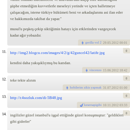
şüphe etmediğim kuvvetlerle meseleyi yerinde ve içten halletmeye
çalışacağım, isterse türkiye hükümeti beni ve arkadaşlarımı asi ilan eder
ve hakkımızda takibat da yapar."
musul'u peşkeş çekip siktiğimin hatayı için erklerinden vazgeçecek
kadar ağır yobazdır.
gerilla vol 2
29
.05.2012 00:01
0
11.
http://img2.blogcu.com/images/4/2/g/42guncel42/latife.jpg
kendisi daha yakışıklıymış bu karıdan.
vincenzo
15
.06.2012 18:42
0
12.
teke tekte alırım
hobilerim zikis yapmak
31
.07.2012 01:00
0
13.
http://r.4sozluk.com/di-5B48.jpg
kesersapigibi
10
.11.2012 03:33
0
14.
ingilizler güzel istanbul'u işgal ettiğinde güzel konuşmuştur: "geldikleri
gibi giderler"