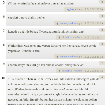
0
5.
@1 in neresini kafaya takmalıyız onu anlayamadım.
hay sokam
18
.04.2012 23:00
0
6.
capsleri buraya alalım beyler.
kennedy bakircioglu
19
.05.2012 23:09
0
7.
kenedi o değilde bi kaç ff yapsana azıcık takipçi alalım amk
sikindirik was here
19
.05.2012 23:11
0
8.
@sikindirik was here: onu yapan daha iyi herifler var aq. neyse ver de
yapam aq. kimdin la sen?
kennedy bakircioglu
19
.05.2012 23:12
2
9.
ananın amıydım siktir git lan burdan anasını siktiğim evladı
sikindirik was here
19
.05.2012 23:13
0
10.
"...işi silahlı bir hareketle halletmek zorunda kalırsak, tutacağım yolu da
çoktan kararlaştırmış bulunuyorum; böyle bir durumda derhal devlet
reisliği'nden, hatta mebusluktan istifa edeceğim, serbest bir türk
vatandaşı olarak bu işte çalışan arkadaşlarla beraber hatay topraklarına
geçeceğim; bildiğin gibi bunun her zaman imkanı ve çok emin yolları
vardır. oradaki mücahitlerle ve anavatan'dan kaçıp bize katılacağına