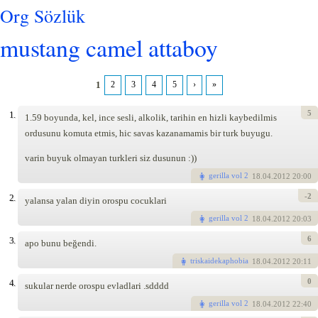
Org Sözlük
mustang camel attaboy
1
2
3
4
5
›
»
Pages
5
1.
1.59 boyunda, kel, ince sesli, alkolik, tarihin en hizli kaybedilmis
ordusunu komuta etmis, hic savas kazanamamis bir turk buyugu.
varin buyuk olmayan turkleri siz dusunun :))
gerilla vol 2
18
.04.2012 20:00
-2
2.
yalansa yalan diyin orospu cocuklari
gerilla vol 2
18
.04.2012 20:03
6
3.
apo bunu beğendi.
triskaidekaphobia
18
.04.2012 20:11
0
4.
sukular nerde orospu evladlari .sdddd
gerilla vol 2
18
.04.2012 22:40