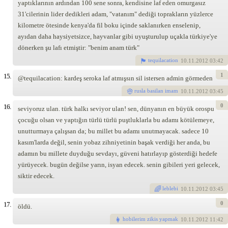
yaptıklarının ardından 100 sene sonra, kendisine laf eden omurgasız
31'cilerinin lider dedikleri adam, "vatanım" dediği toprakların yüzlerce
kilometre ötesinde kenya'da fil boku içinde saklanırken enselenip,
ayıdan daha haysiyetsizce, hayvanlar gibi uyuşturulup uçakla türkiye'ye
dönerken şu lafı etmiştir: "benim anam türk"
tequilacation
10
.11.2012 03:42
1
15.
@tequilacation: kardeş seroka laf atmışsın sil istersen admin görmeden
rusla basilan imam
10
.11.2012 03:45
0
16.
seviyoruz ulan. türk halkı seviyor ulan! sen, dünyanın en büyük orospu
çocuğu olsan ve yaptığın türlü türlü puştluklarla bu adamı kötülemeye,
unutturmaya çalışsan da; bu millet bu adamı unutmayacak. sadece 10
kasım'larda değil, senin yobaz zihniyetinin başak verdiği her anda, bu
adamın bu millete duyduğu sevdayı, güveni hatırlayıp gösterdiği hedefe
yürüyecek. bugün değilse yarın, isyan edecek. senin gibileri yeri gelecek,
siktir edecek.
leblebi
10
.11.2012 03:45
0
17.
öldü.
hobilerim zikis yapmak
10
.11.2012 11:42