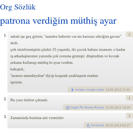
Org Sözlük
patrona verdiğim müthiş ayar
2
1.
sabah işe geç gittim; ''saatden haberin var mı karısını siktiğim gavatı''
dedi.
çok sinirlenmiştim çünkü 35 yaşında, iki çocuk babası insanım. o kadar
iş arkadaşlarımın yanında çok zoruma gitmişti. düşündüm ve kıvrak
zekamı kullanıp müthiş bi ayar verdim.
bakıştık;
''ananın amındaydım'' diyip koşarak uzaklaştım oradan.
işsizim.
orospu cocugu yazar
14
.05.2012 11:41
1
2.
Bu yazı üstlere çıkmalı.
Gagfa Ne Amina Koyim
15
.05.2012 14:10
2
3.
Zamaninda bunlara arti vermisler
kerimcan
16
.05.2014 03:27