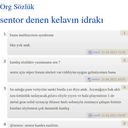
Org Sözlük
sentor denen kelavın idrakı
-1
1.
brain malfunction syndrome
bkz yok amk
cemil
21
.04.2012 15:59
0
2.
kardeş sözlükte yazmasana sen ?
senin için süper forum siteleri var ciddiyim uygun gelmiyorsun bana
sentor
21
.04.2012 16:05
0
3.
bu salağa para veriyolar sanki burda yaz diye amk...hıyarağaya bak aklı
sıra üstünlük taslayacak,pilavı eliyle yiyen ve hala playstation 1 de
metal gear solid oynayıp ihlasın fanlı sobasıyla ısınmaya çalışan birinin
bunları söylemesi çok fantastik kardeş
cemil
21
.04.2012 16:09
0
4.
@sentor: sentor kardes nasilsin