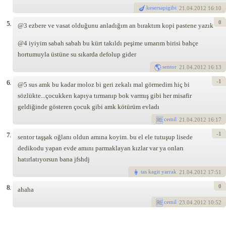
kesersapigibi
21
.04.2012 16:10
0
5.
@3 ezbere ve vasat olduğunu anladığım an bıraktım kopi pastene yazık
@4 iyiyim sabah sabah bu kürt takıldı peşime umarım birisi bahçe
hortumuyla üstüne su sıkarda defolup gider
sentor
21
.04.2012 16:13
-1
6.
@5 sus amk bu kadar moloz bi geri zekalı mal görmedim hiç bi
sözlükte...çocukken kapıya tırmanıp bok varmış gibi her misafir
geldiğinde gösteren çocuk gibi amk kötürüm evladı
cemil
21
.04.2012 16:17
-1
7.
sentor taşşak oğlanı oldun amına koyim. bu el ele tutuşup lisede
dedikodu yapan evde amını parmaklayan kızlar var ya onları
hatırlatıyorsun bana jfshdj
tas kagit yarrak
21
.04.2012 17:51
0
8.
ahaha
cemil
23
.04.2012 10:52