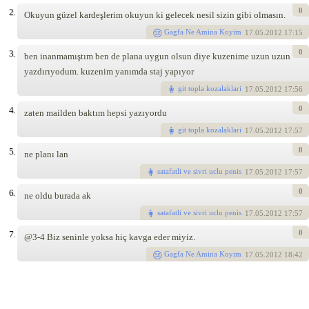
0
2.
Okuyun güzel kardeşlerim okuyun ki gelecek nesil sizin gibi olmasın.
Gagfa Ne Amina Koyim
17
.05.2012 17:15
0
3.
ben inanmamıştım ben de plana uygun olsun diye kuzenime uzun uzun
yazdırıyodum. kuzenim yanımda staj yapıyor
git topla kozalaklari
17
.05.2012 17:56
0
4.
zaten mailden baktım hepsi yazıyordu
git topla kozalaklari
17
.05.2012 17:57
0
5.
ne planı lan
satafatli ve sivri uclu penis
17
.05.2012 17:57
0
6.
ne oldu burada ak
satafatli ve sivri uclu penis
17
.05.2012 17:57
0
7.
@3-4 Biz seninle yoksa hiç kavga eder miyiz.
Gagfa Ne Amina Koyim
17
.05.2012 18:42