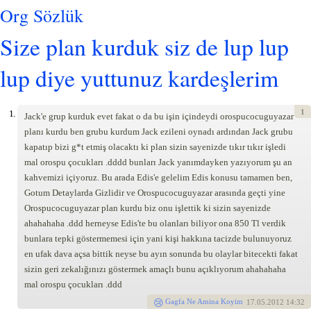
Org Sözlük
Size plan kurduk siz de lup lup
lup diye yuttunuz kardeşlerim
1
1.
Jack'e grup kurduk evet fakat o da bu işin içindeydi orospucocuguyazar
planı kurdu ben grubu kurdum Jack ezileni oynadı ardından Jack grubu
kapatıp bizi g*t etmiş olacaktı ki plan sizin sayenizde tıkır tıkır işledi
mal orospu çocukları .dddd bunları Jack yanımdayken yazıyorum şu an
kahvemizi içiyoruz. Bu arada Edis'e gelelim Edis konusu tamamen ben,
Gotum Detaylarda Gizlidir ve Orospucocuguyazar arasında geçti yine
Orospucocuguyazar plan kurdu biz onu işlettik ki sizin sayenizde
ahahahaha .ddd herneyse Edis'te bu olanları biliyor ona 850 Tl verdik
bunlara tepki göstermemesi için yani kişi hakkına tacizde bulunuyoruz
en ufak dava açsa bittik neyse bu ayın sonunda bu olaylar bitecekti fakat
sizin geri zekalığınızı göstermek amaçlı bunu açıklıyorum ahahahaha
mal orospu çocukları .ddd
Gagfa Ne Amina Koyim
17
.05.2012 14:32