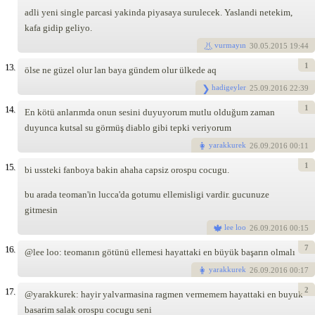
adli yeni single parcasi yakinda piyasaya surulecek. Yaslandi netekim,
kafa gidip geliyo.
vurmayın
30
.05.2015 19:44
1
13.
ölse ne güzel olur lan baya gündem olur ülkede aq
hadigeyler
25
.09.2016 22:39
1
14.
En kötü anlarımda onun sesini duyuyorum mutlu olduğum zaman
duyunca kutsal su görmüş diablo gibi tepki veriyorum
yarakkurek
26
.09.2016 00:11
1
15.
bi ussteki fanboya bakin ahaha capsiz orospu cocugu.
bu arada teoman'in lucca'da gotumu ellemisligi vardir. gucunuze
gitmesin
lee loo
26
.09.2016 00:15
7
16.
@lee loo: teomanın götünü ellemesi hayattaki en büyük başarın olmalı
yarakkurek
26
.09.2016 00:17
2
17.
@yarakkurek: hayir yalvarmasina ragmen vermemem hayattaki en buyuk
basarim salak orospu cocugu seni