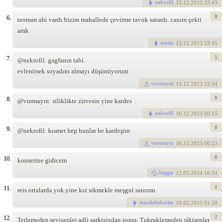
nekrofil
15
.12.2013 23:43
0
6.
teoman abi vardı bizim mahallede çevirme tavuk satardı. canım çekti
amk
metin
15
.12.2013 23:45
1
7.
@nekrofil: gagfanın tabi.
evlenirsek soyadını almayı düşünüyorum
vurmayın
15
.12.2013 23:54
0
8.
@vurmayın: siliklikte zirvesin yine kardes
nekrofil
16
.12.2013 00:15
0
9.
@nekrofil: kısmet hep bunlar be kardeşim
vurmayın
16
.12.2013 00:23
0
10.
konserine gidicem
biggie
12
.05.2014 16:34
1
11.
reis ortalarda yok.yine kız sikmekle meşgul sanırım
mandaltakarim
19
.02.2015 01:59
2
12.
Terlemeden sevisenler adli sarkisindan sonra. Tukruklemeden sikisenler