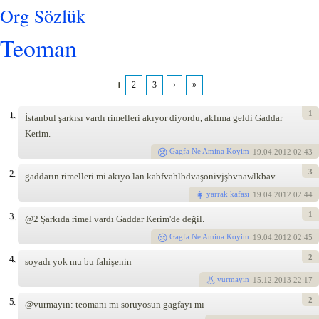
Org Sözlük
Teoman
1
2
3
›
»
Pages
1
1.
İstanbul şarkısı vardı rimelleri akıyor diyordu, aklıma geldi Gaddar
Kerim.
Gagfa Ne Amina Koyim
19
.04.2012 02:43
3
2.
gaddarın rimelleri mi akıyo lan kabfvahlbdvaşonivjşbvnawlkbav
yarrak kafasi
19
.04.2012 02:44
1
3.
@2 Şarkıda rimel vardı Gaddar Kerim'de değil.
Gagfa Ne Amina Koyim
19
.04.2012 02:45
2
4.
soyadı yok mu bu fahişenin
vurmayın
15
.12.2013 22:17
2
5.
@vurmayın: teomanı mı soruyosun gagfayı mı