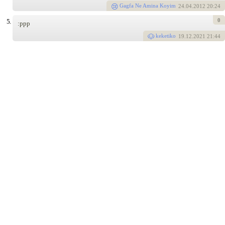
Gagfa Ne Amina Koyim
24
.04.2012 20:24
0
5.
:ppp
keketiko
19
.12.2021 21:44