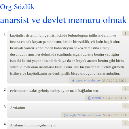
Org Sözlük
anarsist ve devlet memuru olmak
1
1.
kapitalist sistemin bir getirisi, icinde bulundugum talihsiz durum ve
insana en cok koyan paradokstur, kiside bir eziklik, eli kolu bagli olma
hissiyati yaratir. kendimden bahsedeyim cokca defa istifa etmeyi
dusundum, ama her defasinda etrafimda asgari ucretle benim yaptigim
isin iki katini yapan insanlarlarla ya da en buyuk arzusu benim gibi bir is
sahibi olmak olan insanlarla karsilastim. iste bu yuzden bile elim gitmedi
istifaya ve kapitalizmin ne denli pislik bisey oldugunu tekrar anladim.
agree your destiny
23
.04.2012 23:22
2
2.
evlenmenin vakti gelmiş kardeş. iyice mala bağladın sen.
zeratul
23
.04.2012 23:31
0
3.
Artıladım.
Gagfa Ne Amina Koyim
24
.04.2012 01:51
0
4.
Artılama butonum çalışmıyor.