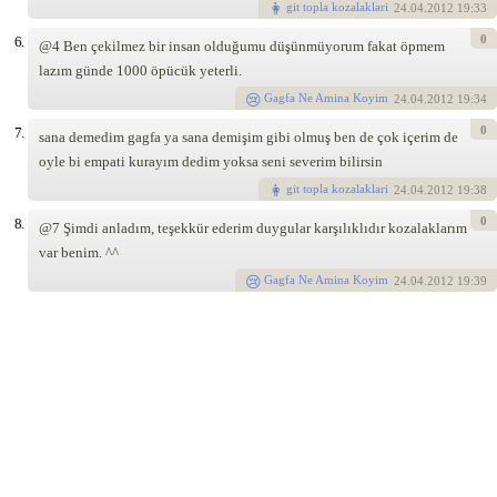
git topla kozalaklari
24
.04.2012 19:33
0
6.
@4 Ben çekilmez bir insan olduğumu düşünmüyorum fakat öpmem
lazım günde 1000 öpücük yeterli.
Gagfa Ne Amina Koyim
24
.04.2012 19:34
0
7.
sana demedim gagfa ya sana demişim gibi olmuş ben de çok içerim de
oyle bi empati kurayım dedim yoksa seni severim bilirsin
git topla kozalaklari
24
.04.2012 19:38
0
8.
@7 Şimdi anladım, teşekkür ederim duygular karşılıklıdır kozalaklarım
var benim. ^^
Gagfa Ne Amina Koyim
24
.04.2012 19:39